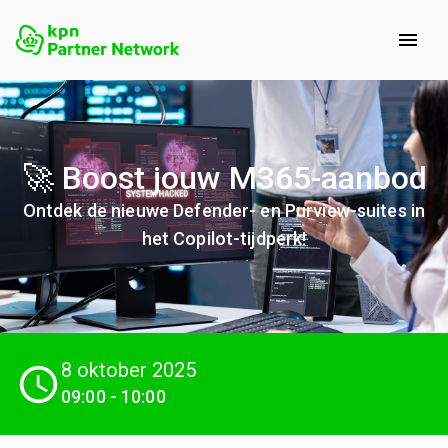
🚀 Boost jouw M365-aanbod
Ontdek de nieuwe Defender- en Purview-suites in
het Copilot-tijdperk!
8 oktober 2025
09:00
-
10:00